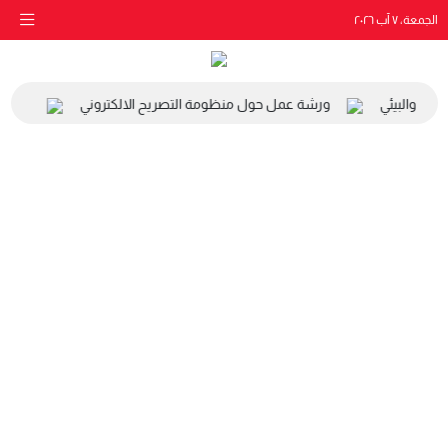
الجمعة، ٧ آب ٢٠٢٦
اعي والبيئي
ورشة عمل حول منظومة التصريح الالكتروني
زيارة 