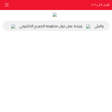
الأحد، ٩ آب ٢٠٢٦
اعي والبيئي
ورشة عمل حول منظومة التصريح الالكتروني
زيارة 