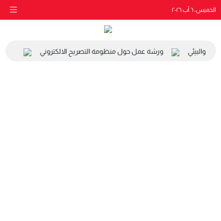
الخميس، ٦ آب ٢٠٢٦
اعي والبيئي
ورشة عمل حول منظومة التصريح الالكتروني
زيارة 