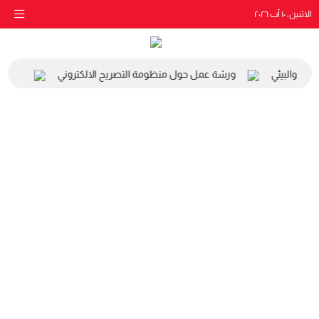
الاثنين، ١٠ آب ٢٠٢٦
اعي والبيئي
ورشة عمل حول منظومة التصريح الالكتروني
زيارة 