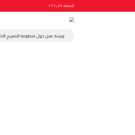
الجمعة، ٧ آب ٢٠٢٦
 الاقتصادي والاجتماعي والبيئي
ورشة عمل حول منظومة التصريح الالكت