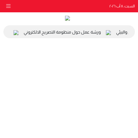
السبت، ٨ آب ٢٠٢٦
اعي والبيئي
ورشة عمل حول منظومة التصريح الالكتروني
زيارة 