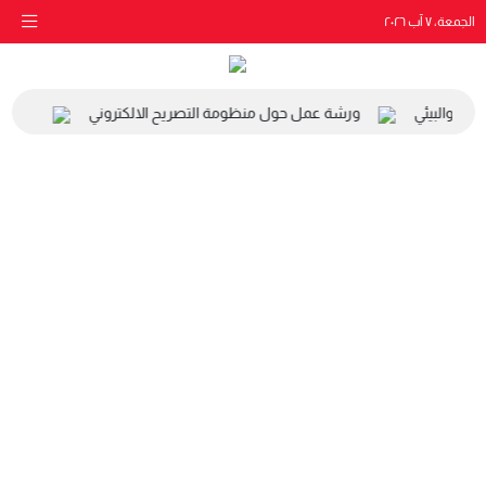
الجمعة، ٧ آب ٢٠٢٦
اعي والبيئي
ورشة عمل حول منظومة التصريح الالكتروني
زيارة م