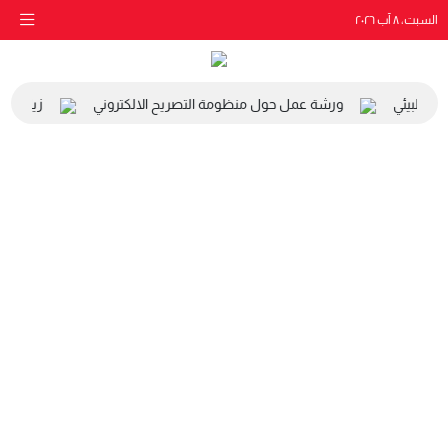
السبت، ٨ آب ٢٠٢٦
ي والبيئي
ورشة عمل حول منظومة التصريح الالكتروني
زيارة مدر