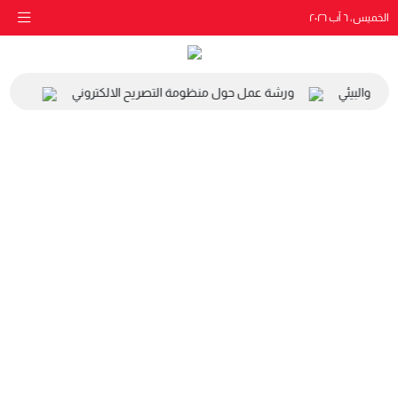
الخميس، ٦ آب ٢٠٢٦
اعي والبيئي
ورشة عمل حول منظومة التصريح الالكتروني
زيارة 