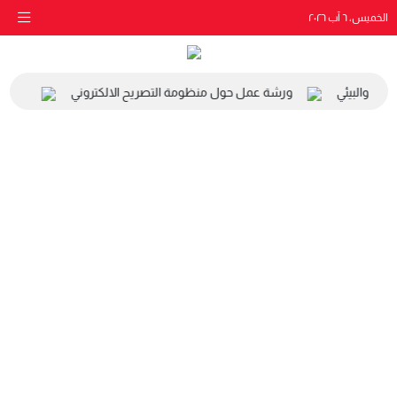
الخميس، ٦ آب ٢٠٢٦
اعي والبيئي
ورشة عمل حول منظومة التصريح الالكتروني
زيارة 