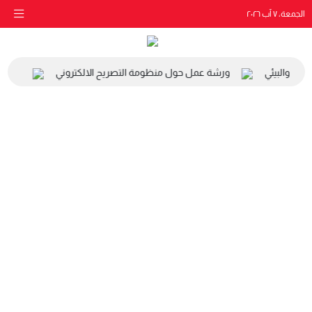
الجمعة، ٧ آب ٢٠٢٦
اعي والبيئي
ورشة عمل حول منظومة التصريح الالكتروني
زيارة 