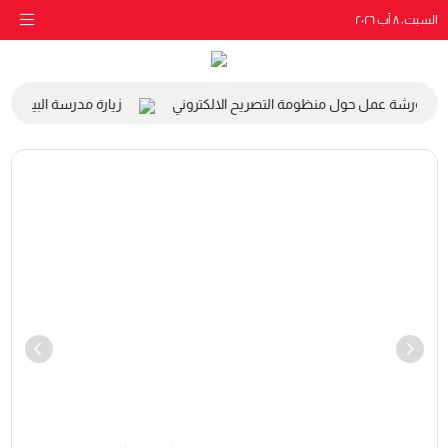
السبت، ٨ آب ٢٠٢٦
شة عمل حول منظومة التصريح الالكتروني
زيارة مدرسة البيادر الى مقر 