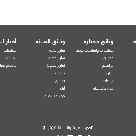
ة
وثائق مختارة
وثائق الهيئة
أخبار ال
معاهدات واتفاقيات دولية
تقارير عامة
نشاطات
قوانين
تقارير خاصة
إعلانات
مراسيم
تقارير سنوية
بيانات و مقا
قرارات
قرارات
اجتهادات
تعاميم
مواد ذات صلة
آراء
مواد ذات صلة
تابعونا عبر قنواتنا التالية (قريباً)