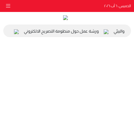
الخميس، ٦ آب ٢٠٢٦
اعي والبيئي
ورشة عمل حول منظومة التصريح الالكتروني
زيارة 