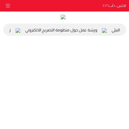
الاثنين، ١٠ آب ٢٠٢٦
عي والبيئي
ورشة عمل حول منظومة التصريح الالكتروني
زيارة مد