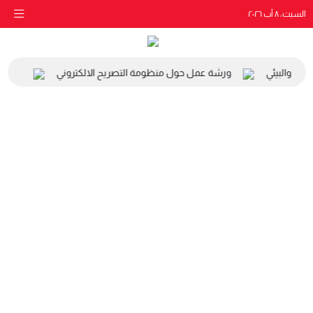
السبت، ٨ آب ٢٠٢٦
اعي والبيئي
ورشة عمل حول منظومة التصريح الالكتروني
زيارة 