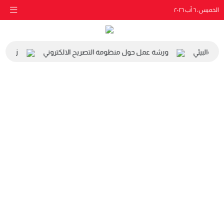
الخميس، ٦ آب ٢٠٢٦
عي والبيئي
ورشة عمل حول منظومة التصريح الالكتروني
زيارة م