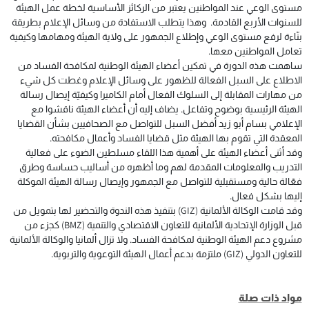
مستوى الوعي عند المواطنين يعتبر من الركائز الأساسية لخطة عمل الهيئة
للسنوات الأربع القادمة. وهذا يتطلب الاستفادة من وسائل الإعلام بطريقة
بنّاءة لرفع مستوى الوعي وإطلاع الجمهور على ولاية الهيئة ومهامها وكيفية
تعامل المواطنين معها.
ساهمت هذه الدورة في تمكين أعضاء الهيئة الوطنية لمكافحة الفساد من
الاطلاع على السبل الفعالة للظهور على وسائل الإعلام وغطت كل شيء
من مهارات المقابلة إلى السلوك الفعال أمام الكاميرا وكيفيّة إيصال رسالة
الهيئة الرئيسية بوضوح وتفاعل. يضاف إليه أن أعضاء الهيئة ناقشوا مع
الإعلامي بسام أبو زيد أفضل السبل للتواصل مع الصحافيين بشأن القضايا
المعقدة التي تقوم بها الهيئة مثل قضايا الفساد وأعمال مكافحته.
وقد أثنى أعضاء الهيئة على أهمية هذا اللقاء مسلطين الضوء على فعالية
التدريب والمعلومات المقدمة لهم وما أظهره من أساليب حساسة وطرق
فعّالة حالية ومستقبلية للتواصل مع الجمهور وإيصال رسالة الهيئة الموكلة
إليها بشكل فعال.
وقد قامت الوكالة الألمانية (GIZ) بتنفيذ هذه الندوة والتحضير لها بتمويل من
قبل الوزارة الإتحادية الألمانية للتعاون الاقتصادي والتنمية (BMZ) كجزء من
مشروع دعم الهيئة الوطنية لمكافحة الفساد. ولا تزال ألمانيا والوكالة الألمانية
للتعاون الدولي (GIZ) ملتزمة بدعم أعمال الهيئة التوعوية والتربوية.
مواد ذات صلة