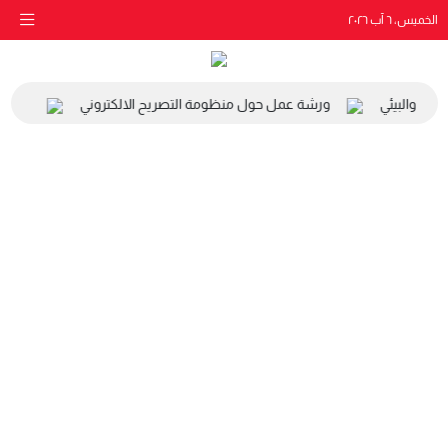
الخميس، ٦ آب ٢٠٢٦
اعي والبيئي
ورشة عمل حول منظومة التصريح الالكتروني
زيارة 