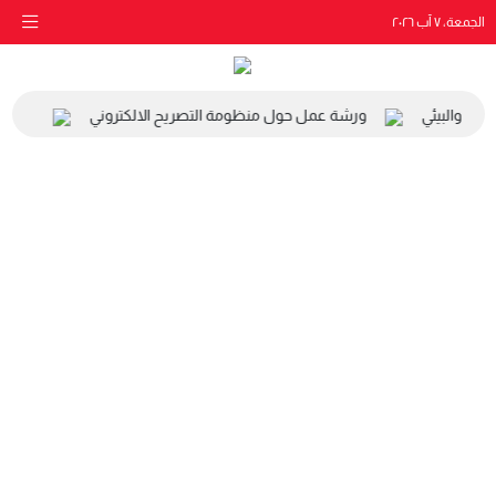
الجمعة، ٧ آب ٢٠٢٦
اعي والبيئي
ورشة عمل حول منظومة التصريح الالكتروني
زيارة 