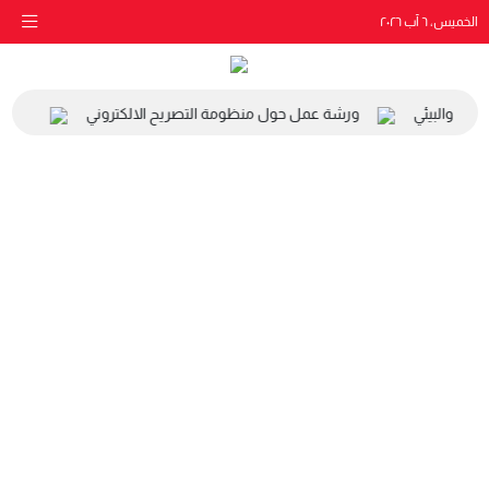
الخميس، ٦ آب ٢٠٢٦
اعي والبيئي
ورشة عمل حول منظومة التصريح الالكتروني
زيارة 