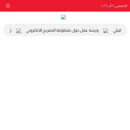
الخميس، ٦ آب ٢٠٢٦
ي والبيئي
ورشة عمل حول منظومة التصريح الالكتروني
زيارة مد