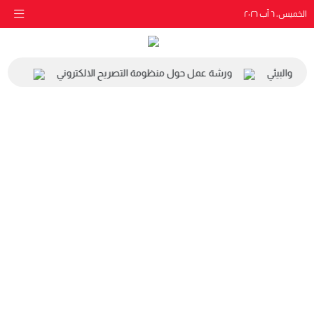
الخميس، ٦ آب ٢٠٢٦
اعي والبيئي
ورشة عمل حول منظومة التصريح الالكتروني
زيارة 