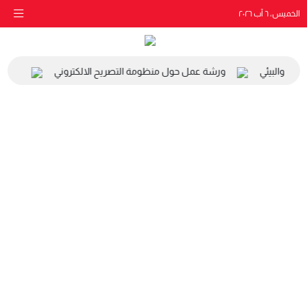
الخميس، ٦ آب ٢٠٢٦
اعي والبيئي
ورشة عمل حول منظومة التصريح الالكتروني
زيارة 