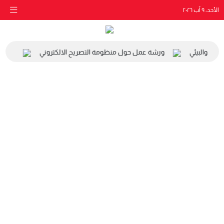
الأحد، ٩ آب ٢٠٢٦
اعي والبيئي
ورشة عمل حول منظومة التصريح الالكتروني
زيارة 