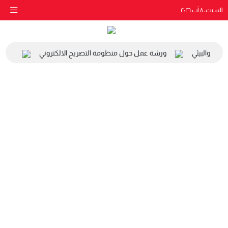
السبت، ٨ آب ٢٠٢٦
اعي والبيئي
ورشة عمل حول منظومة التصريح الالكتروني
زيارة 