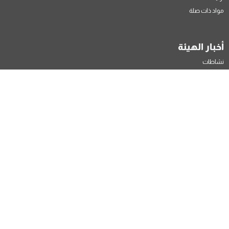
مواد ذات صلة
أخبار الهيئة
نشاطات
إعلانات
بيانات و مقابلات
تواصل معنا
تابعونا عبر قنواتنا التالية (قريباً)