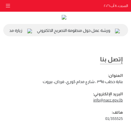
السبت، ٨ آب ٢٠٢٦
ي
ورشة عمل حول منظومة التصريح الالكتروني
زيارة مدرسة البي
إتصل بنا
العنوان:
بناية حطب ٣٩٥ ، شارع مدام كوري، فردان، بيروت
البريد الإلكتروني:
info@nacc.gov.lb
هاتف:
01/355525