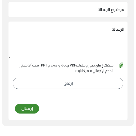
موضوع الرسالة
الرسالة
ﻳﻤﻜﻨﻚ إرﻓﺎق ﺻﻮر وﻣﻠﻔﺎتPDF وdoc وExcel و PPT . ﻳﺠﺐ أﻻ ﻳﺘﺠﺎوز
اﻟﺤﺠﻢ اﻹﺟﻤﺎﻟﻲ ٥ ﻣﻴﻐﺎ ﺑﺎﻳﺖ
إرفاق
إرسال