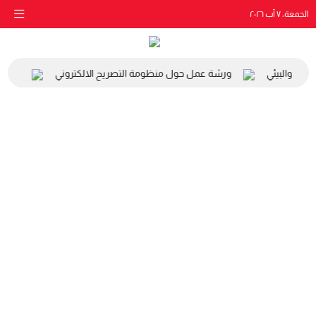
الجمعة، ٧ آب ٢٠٢٦
اعي والبيئي
ورشة عمل حول منظومة التصريح الالكتروني
زيارة 