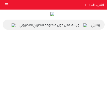
الاثنين، ١٠ آب ٢٠٢٦
اعي والبيئي
ورشة عمل حول منظومة التصريح الالكتروني
زيارة 