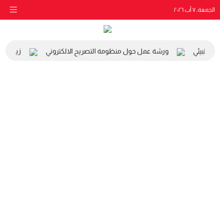
الجمعة، ٧ آب ٢٠٢٦
ي والبيئي
ورشة عمل حول منظومة التصريح الالكتروني
زيارة مدر