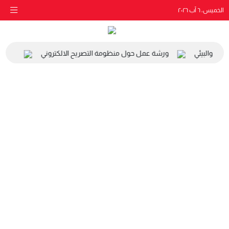
الخميس، ٦ آب ٢٠٢٦
اعي والبيئي
ورشة عمل حول منظومة التصريح الالكتروني
زيارة 