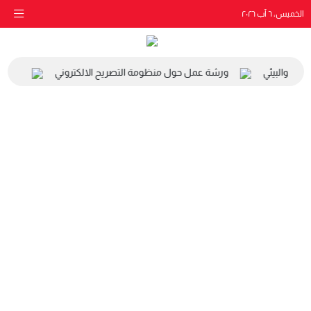
الخميس، ٦ آب ٢٠٢٦
اعي والبيئي
ورشة عمل حول منظومة التصريح الالكتروني
زيارة 