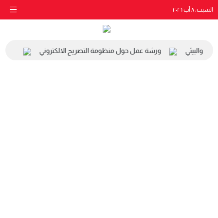
السبت، ٨ آب ٢٠٢٦
اعي والبيئي
ورشة عمل حول منظومة التصريح الالكتروني
زيارة 