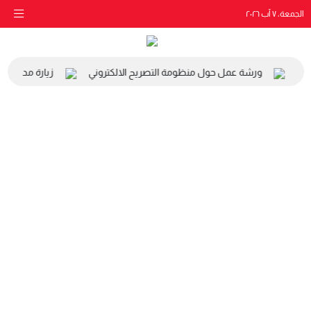
الجمعة، ٧ آب ٢٠٢٦
يئي
ورشة عمل حول منظومة التصريح الالكتروني
زيارة مدرسة الب