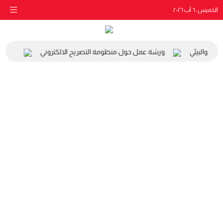
الخميس، ٦ آب ٢٠٢٦
اعي والبيئي
ورشة عمل حول منظومة التصريح الالكتروني
زيارة 