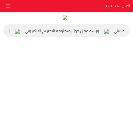
الاثنين، ١٠ آب ٢٠٢٦
عي والبيئي
ورشة عمل حول منظومة التصريح الالكتروني
زيارة م