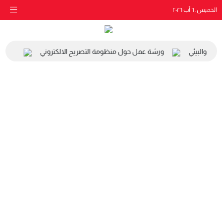
الخميس، ٦ آب ٢٠٢٦
اعي والبيئي
ورشة عمل حول منظومة التصريح الالكتروني
زيارة م