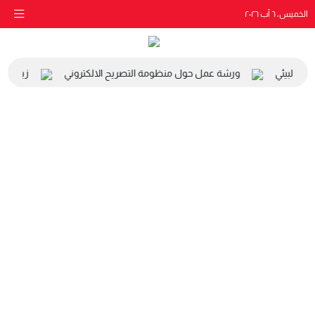
الخميس، ٦ آب ٢٠٢٦
ي والبيئي
ورشة عمل حول منظومة التصريح الالكتروني
زيارة مد