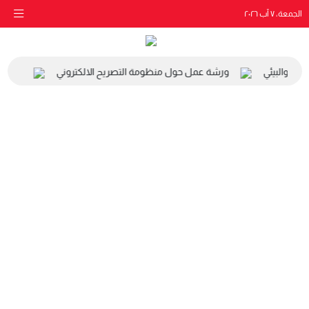
الجمعة، ٧ آب ٢٠٢٦
اعي والبيئي
ورشة عمل حول منظومة التصريح الالكتروني
زيارة م