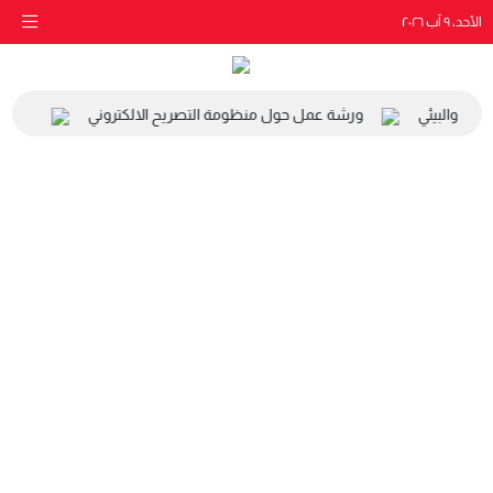
الأحد، ٩ آب ٢٠٢٦
اعي والبيئي
ورشة عمل حول منظومة التصريح الالكتروني
زيارة 