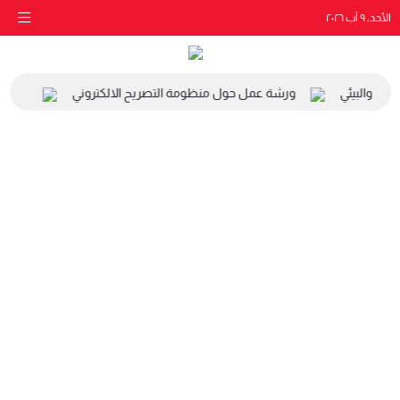
الأحد، ٩ آب ٢٠٢٦
اعي والبيئي
ورشة عمل حول منظومة التصريح الالكتروني
زيارة 