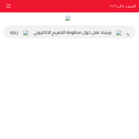
السبت، ٨ آب ٢٠٢٦
البيئي
ورشة عمل حول منظومة التصريح الالكتروني
زيارة مدرسة