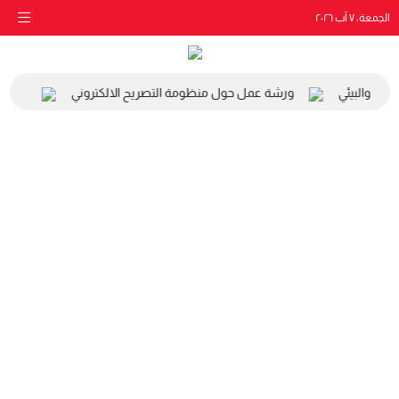
الجمعة، ٧ آب ٢٠٢٦
اعي والبيئي
ورشة عمل حول منظومة التصريح الالكتروني
زيارة 