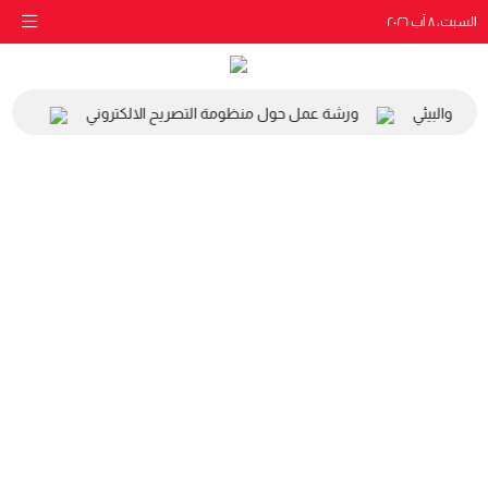
السبت، ٨ آب ٢٠٢٦
اعي والبيئي
ورشة عمل حول منظومة التصريح الالكتروني
زيارة 