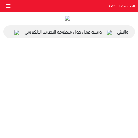
الجمعة، ٧ آب ٢٠٢٦
اعي والبيئي
ورشة عمل حول منظومة التصريح الالكتروني
زيارة 