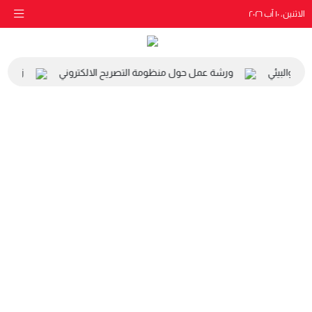
الاثنين، ١٠ آب ٢٠٢٦
عي والبيئي
ورشة عمل حول منظومة التصريح الالكتروني
زيارة م