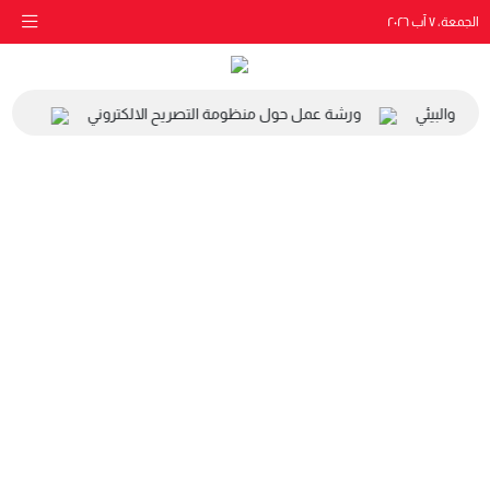
الجمعة، ٧ آب ٢٠٢٦
اعي والبيئي
ورشة عمل حول منظومة التصريح الالكتروني
زيارة 