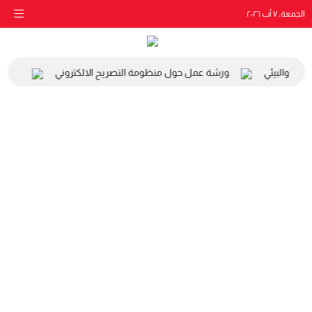
الجمعة، ٧ آب ٢٠٢٦
اعي والبيئي
ورشة عمل حول منظومة التصريح الالكتروني
زيارة 