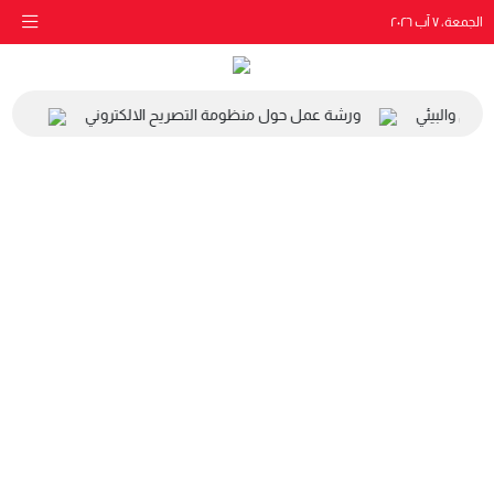
الجمعة، ٧ آب ٢٠٢٦
اعي والبيئي
ورشة عمل حول منظومة التصريح الالكتروني
زيارة 